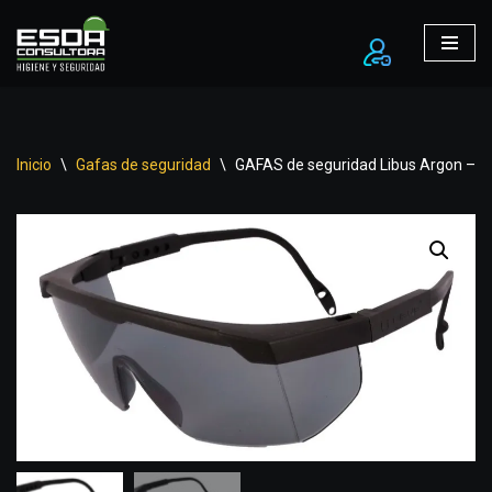
Ir
al
contenido
Inicio
\
Gafas de seguridad
\
GAFAS de seguridad Libus Argon – Gr